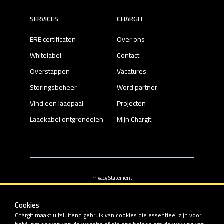
SERVICES
CHARGIT
ERE certificaten
Over ons
Whitelabel
Contact
Overstappen
Vacatures
Storingsbeheer
Word partner
Vind een laadpaal
Projecten
Laadkabel ontgrendelen
Mijn Chargit
Privacy Statement
Cookies
Algemene voorwaarden
Cookies
Chargit maakt uitsluitend gebruik van cookies die essentieel zijn voor
© 2022 - 2026 Chargit B.V.